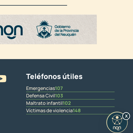
Teléfonos útiles
Emergencias
107
Defensa Civil
103
Maltrato infantil
102
Víctimas de violencia
148
X