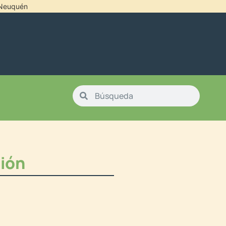
l Neuquén
ión