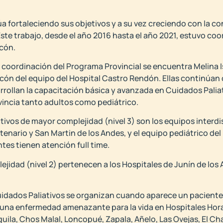
úa fortaleciendo sus objetivos y a su vez creciendo con la 
Este trabajo, desde el año 2016 hasta el año 2021, estuvo co
cón.
 coordinación del Programa Provincial se encuentra Melina Is
n del equipo del Hospital Castro Rendón. Ellas continúan c
rollan la capacitación básica y avanzada en Cuidados Paliat
vincia tanto adultos como pediátrico.
ivos de mayor complejidad (nivel 3) son los equipos interdis
enario y San Martin de los Andes, y el equipo pediátrico del
tes tienen atención full time.
idad (nivel 2) pertenecen a los Hospitales de Junín de los An
uidados Paliativos se organizan cuando aparece un pacient
 una enfermedad amenazante para la vida en Hospitales Horaci
 Águila, Chos Malal, Loncopué, Zapala, Añelo, Las Ovejas, El C