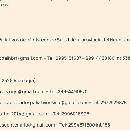
tros.
liativos del Ministerio de Salud de la provincia del Neuquén
ecpalhbr@gmail.com – Tel: 2995151687 – 299-4438180 int 33
t 252(Oncología)
tricos.nqn@gmail.com – Tel: 299-4490870
Andes: cuidadospaliativossma@gmail.com – Tel: 2972529878
splottier2014@gmail.com – Tel: 2996016996
ivoscentenario@gmail.com – Tel: 2994871500 int 158