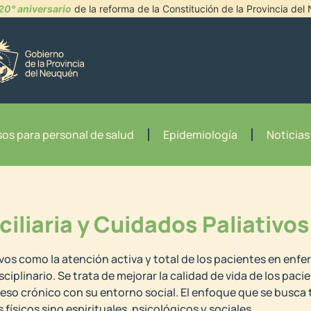
20° aniversario
de la reforma de la Constitución de la Provincia de
os para personal de salud
Epidemiología
Noticias
iliaria y Cuidados Paliativos
vos como la atención activa y total de los pacientes en enfe
ciplinario. Se trata de mejorar la calidad de vida de los pacie
oceso crónico con su entorno social. El enfoque que se busca 
físicos sino espirituales, psicológicos y sociales