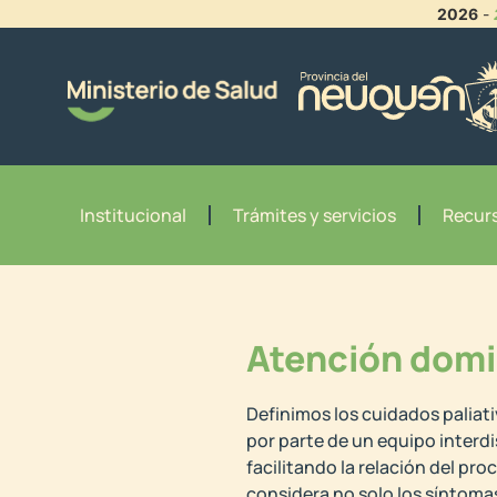
2026
-
Institucional
Trámites y servicios
Recurs
Atención domic
Definimos los cuidados paliati
por parte de un equipo interdis
facilitando la relación del pr
considera no solo los síntomas 