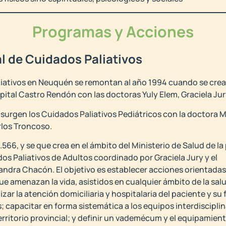
Programas y Acciones
l de Cuidados Paliativos
aliativos en Neuquén se remontan al año 1994 cuando se crea
spital Castro Rendón con las doctoras Yuly Elem, Graciela Jur
surgen los Cuidados Paliativos Pediátricos con la doctora Ma
rlos Troncoso.
.566, y se que crea en el ámbito del Ministerio de Salud de la
os Paliativos de Adultos coordinado por Graciela Jury y el
ndra Chacón. El objetivo es establecer acciones orientadas 
amenazan la vida, asistidos en cualquier ámbito de la salud
zar la atención domiciliaria y hospitalaria del paciente y su 
 capacitar en forma sistemática a los equipos interdiscipli
erritorio provincial; y definir un vademécum y el equipamien