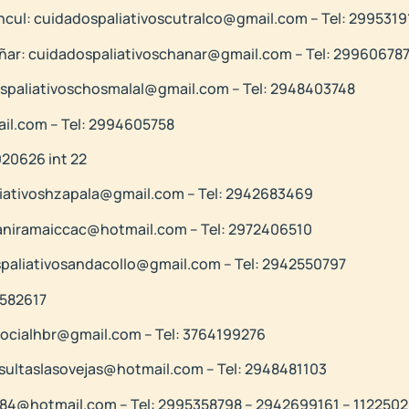
incul: cuidadospaliativoscutralco@gmail.com – Tel: 299531
hañar: cuidadospaliativoschanar@gmail.com – Tel: 29960678
dospaliativoschosmalal@gmail.com – Tel: 2948403748
ail.com – Tel: 2994605758
4920626 int 22
aliativoshzapala@gmail.com – Tel: 2942683469
: aniramaiccac@hotmail.com – Tel: 2972406510
ospaliativosandacollo@gmail.com – Tel: 2942550797
2582617
osocialhbr@gmail.com – Tel: 3764199276
onsultaslasovejas@hotmail.com – Tel: 2948481103
lau84@hotmail.com – Tel: 2995358798 – 2942699161 – 112250