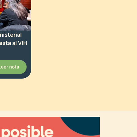
isterial
esta al VIH
Leer nota