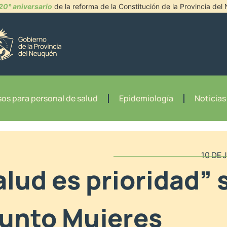
20° aniversario
de la reforma de la Constitución de la Provincia de
os para personal de salud
Epidemiología
Noticias
10 DE 
alud es prioridad” 
unto Mujeres