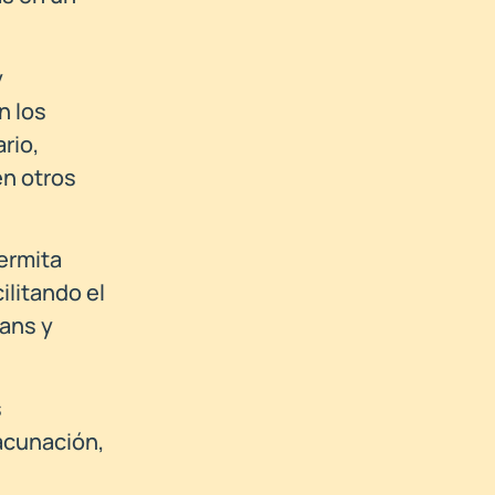
y
n los
rio,
en otros
permita
ilitando el
rans y
s
vacunación,