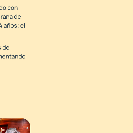
rdo con
prana de
 años; el
s de
omentando