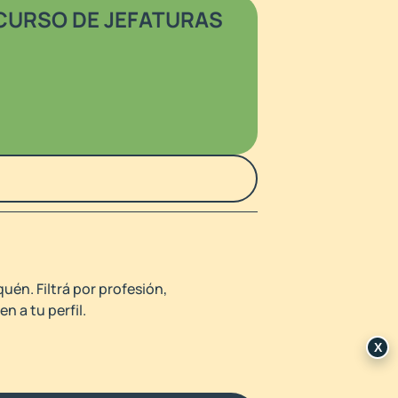
URSO DE JEFATURAS
uén. Filtrá por profesión,
n a tu perfil.
X