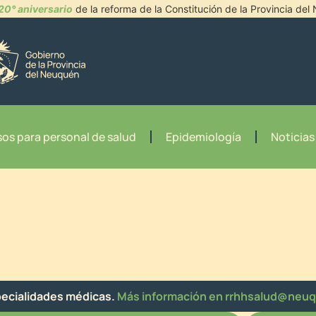
20° aniversario
de la reforma de la Constitución de la Provincia de
os para personal de salud
Epidemiología
Noticias
ecialidades médicas.
Más información en rrhhsalud@neuq