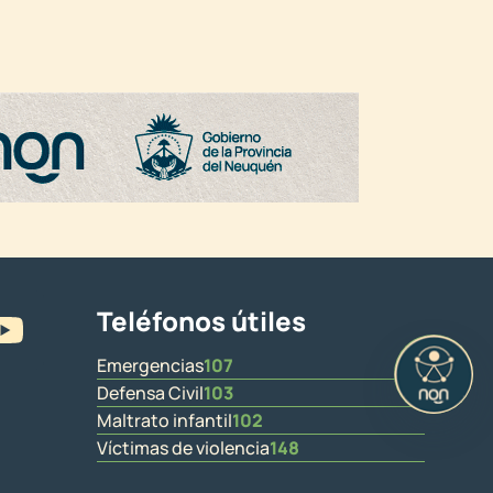
Teléfonos útiles
Emergencias
107
Defensa Civil
103
Maltrato infantil
102
Víctimas de violencia
148