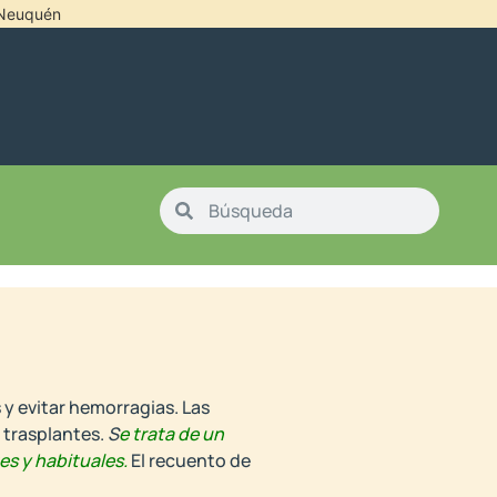
l Neuquén
 y evitar hemorragias. Las
 trasplantes.
S
e trata de un
es y habituales.
El recuento de