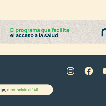
lgo,
denuncialo al 145