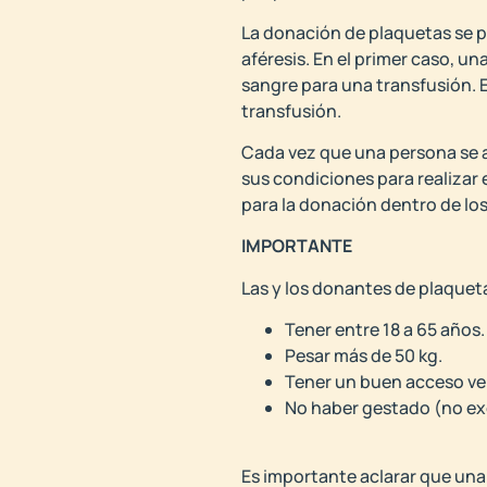
La donación de plaquetas se p
aféresis. En el primer caso, u
sangre para una transfusión. 
transfusión.
Cada vez que una persona se a
sus condiciones para realizar 
para la donación dentro de los
IMPORTANTE
Las y los donantes de plaqueta
Tener entre 18 a 65 años.
Pesar más de 50 kg.
Tener un buen acceso v
No haber gestado (no ex
Es importante aclarar que una