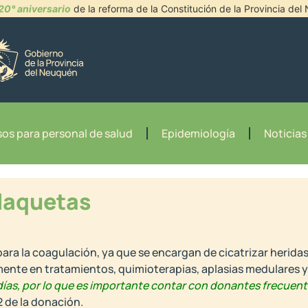
20° aniversario
de la reforma de la Constitución de la Provincia de
os para personal de salud
Epidemiología
Noticias
laquetas
ara la coagulación, ya que se encargan de cicatrizar heridas
mente en tratamientos, quimioterapias, aplasias medulares y
ías, por lo que es importante contar con donantes frecuent
2 de la donación.