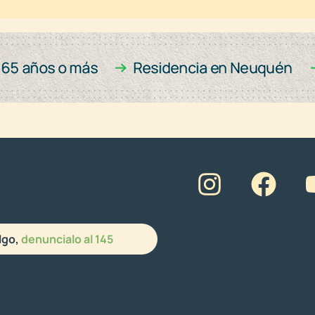
lgo,
denuncialo al 145