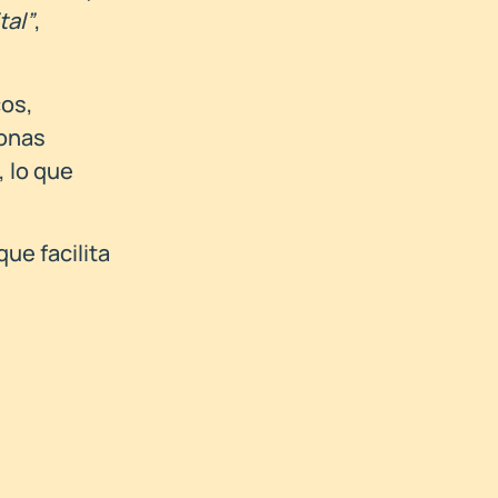
tal”
,
cos,
sonas
, lo que
ue facilita