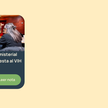
isterial
esta al VIH
Leer nota