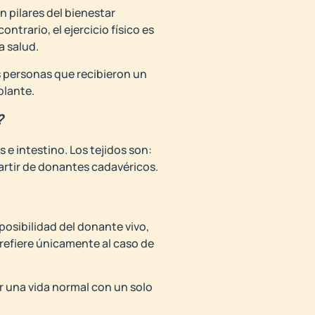
on pilares del bienestar
trario, el ejercicio físico es
a salud.
s personas que recibieron un
plante.
?
e intestino. Los tejidos son:
partir de donantes cadavéricos.
posibilidad del donante vivo,
e refiere únicamente al caso de
r una vida normal con un solo