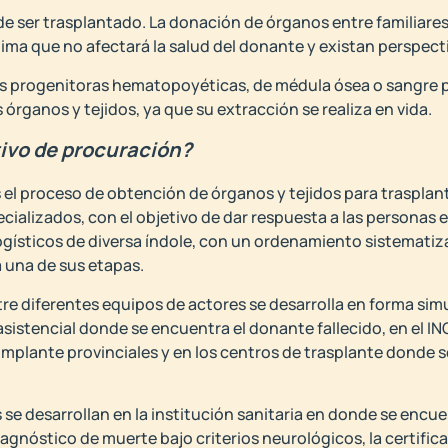
e ser trasplantado. La donación de órganos entre familiares
ma que no afectará la salud del donante y existan perspectiv
s progenitoras hematopoyéticas, de médula ósea o sangre p
s órganos y tejidos, ya que su extracción se realiza en vida.
ivo de procuración?
s el proceso de obtención de órganos y tejidos para trasplan
cializados, con el objetivo de dar respuesta a las personas en
gísticos de diversa índole, con un ordenamiento sistematiz
 una de sus etapas.
tre diferentes equipos de actores se desarrolla en forma sim
 asistencial donde se encuentra el donante fallecido, en el 
implante provinciales y en los centros de trasplante donde se
se desarrollan en la institución sanitaria en donde se encue
agnóstico de muerte bajo criterios neurológicos, la certific