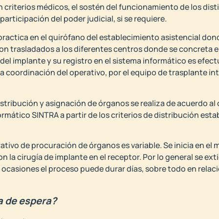
 criterios médicos, el sostén del funcionamiento de los dis
rticipación del poder judicial, si se requiere.
practica en el quirófano del establecimiento asistencial do
son trasladados a los diferentes centros donde se concreta e
l del implante y su registro en el sistema informático es efe
la coordinación del operativo, por el equipo de trasplante int
istribución y asignación de órganos se realiza de acuerdo al
ormático SINTRA a partir de los criterios de distribución esta
tivo de procuración de órganos es variable. Se inicia en el
on la cirugía de implante en el receptor. Por lo general se ex
asiones el proceso puede durar días, sobre todo en relación
a de espera?