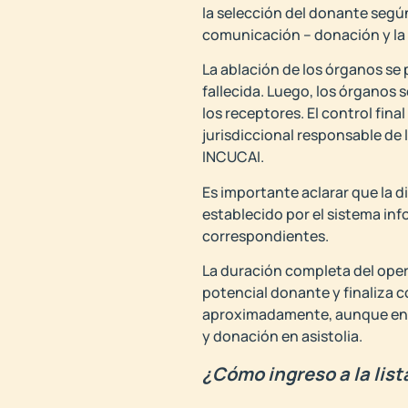
la selección del donante según
comunicación – donación y la pa
La ablación de los órganos se 
fallecida. Luego, los órganos 
los receptores. El control fina
jurisdiccional responsable de 
INCUCAI.
Es importante aclarar que la d
establecido por el sistema inf
correspondientes.
La duración completa del opera
potencial donante y finaliza c
aproximadamente, aunque en oc
y donación en asistolia.
¿Cómo ingreso a la list