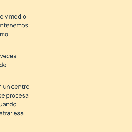
o y medio.
 mantenemos
omo
 veces
 de
n un centro
 se procesa
Cuando
strar esa