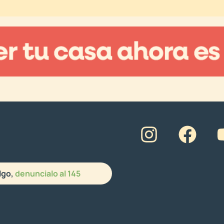
lgo,
denuncialo al 145