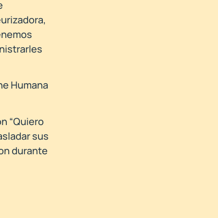
e
urizadora,
tenemos
nistrarles
che Humana
ón “Quiero
asladar sus
ron durante