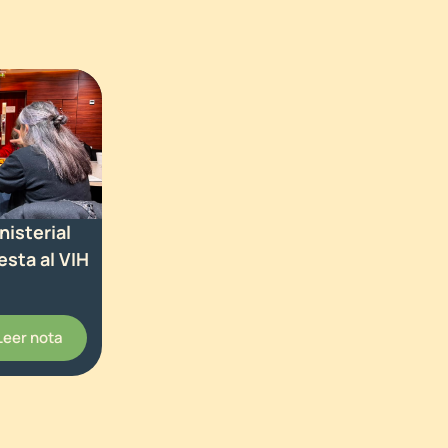
isterial
esta al VIH
Leer nota