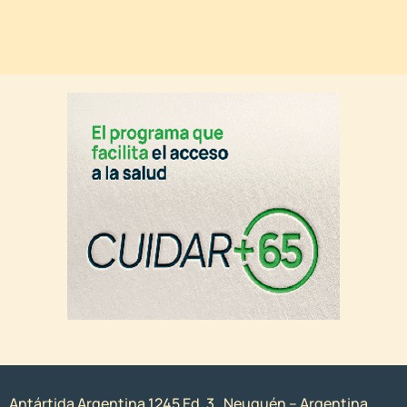
Antártida Argentina 1245 Ed. 3 . Neuquén – Argentina