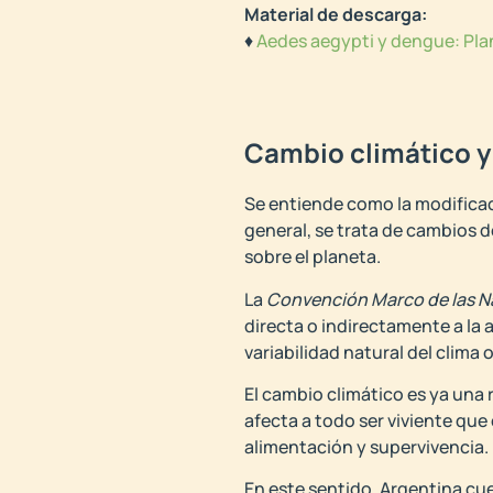
Material de descarga:
♦
Aedes aegypti y dengue: Pla
Cambio climático y
Se entiende como la modificaci
general, se trata de cambios 
sobre el planeta.
La
Convención Marco de las N
directa o indirectamente a la
variabilidad natural del clim
El cambio climático es ya una
afecta a todo ser viviente que 
alimentación y supervivencia.
En este sentido, Argentina cu