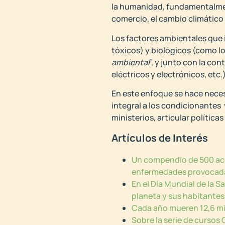
la humanidad, fundamentalmen
comercio, el cambio climátic
Los factores ambientales que 
tóxicos) y biológicos (como lo
ambiental
”, y junto con la co
eléctricos y electrónicos, etc
En este enfoque se hace necesa
integral a los condicionantes
ministerios, articular políticas
Artículos de Interés
Un compendio de 500 acci
enfermedades provocadas
En el Día Mundial de la S
planeta y sus habitantes
Cada año mueren 12,6 mil
Sobre la serie de cursos