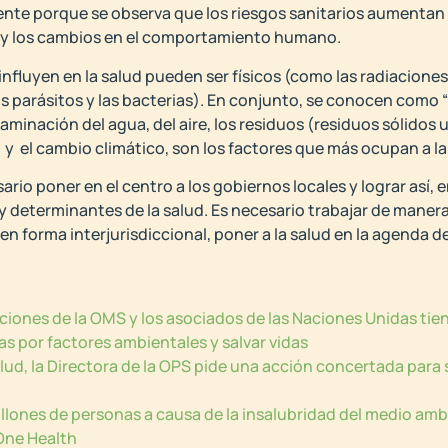
te porque se observa que los riesgos sanitarios aumentan c
o y los cambios en el comportamiento humano.
influyen en la salud pueden ser físicos (como las radiacione
s parásitos y las bacterias). En conjunto, se conocen como “
ntaminación del agua, del aire, los residuos (residuos sólido
.) y el cambio climático, son los factores que más ocupan a l
rio poner en el centro a los gobiernos locales y lograr así,
 y determinantes de la salud. Es necesario trabajar de maner
 en forma interjurisdiccional, poner a la salud en la agenda de
ones de la OMS y los asociados de las Naciones Unidas tien
 por factores ambientales y salvar vidas
alud, la Directora de la OPS pide una acción concertada para 
lones de personas a causa de la insalubridad del medio am
 One Health