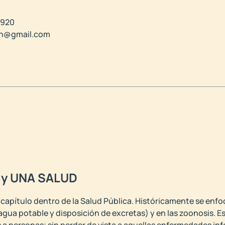
5920
en@gmail.com
s y UNA SALUD
 capítulo dentro de la Salud Pública. Históricamente se enf
 agua potable y disposición de excretas) y en las zoonosis. E
 a personas; sin perder de vista a aquellas enfermedades i