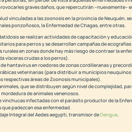
provocarles graves daños, que repercutirán –nuevamente– e
alud vinculadas a las zoonosis en la provincia de Neuquén, se
nimales ponzoñosos, la Enfermedad de Chagas, entre otras.
atidosis se realizan actividades de capacitación y educació
arios para perros y se desarrollan campañas de ecografías 
s rurales en zonas donde hay más riesgo de contraer la enf
da vísceras crudas a los perros).
 de hantavirus en roedores de zonas cordilleranas y precordi
rábicas veterinarias (para distribuir a municipios neuquin
las respectivas áreas de Zoonosis municipales).
nimales, que se distribuyen según nivel de complejidad, pa
o mordedura de animales venenosos.
de vinchucas infectadas con el parásito productor de la Enf
s que padezcan esa enfermedad.
daje Integral del Aedes aegypti, transmisor de
Dengue
.