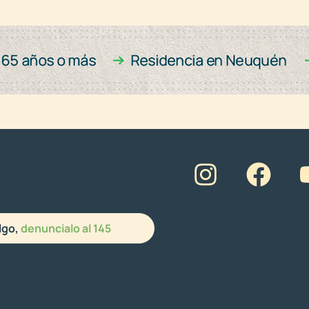
lgo,
denuncialo al 145