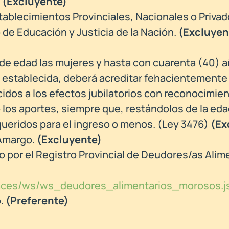
.
(Excluyente)
tablecimientos Provinciales, Nacionales o Priva
o de Educación y Justicia de la Nación.
(Excluyen
 de edad las mujeres y hasta con cuarenta (40) 
 establecida, deberá acreditar fehacientemente
idos a los efectos jubilatorios con reconocimie
do los aportes, siempre que, restándolos de la ed
equeridos para el ingreso o menos. (Ley 3476)
(Ex
 Amargo.
(Excluyente)
 por el Registro Provincial de Deudores/as Alim
/faces/ws/ws_deudores_alimentarios_morosos.j
o.
(Preferente)