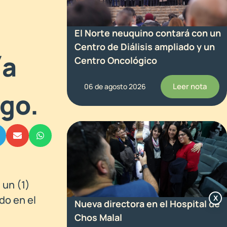
El Norte neuquino contará con un
Centro de Diálisis ampliado y un
ía
Centro Oncológico
Leer nota
06 de agosto 2026
go.
 un (1)
do en el
X
Nueva directora en el Hospital de
Chos Malal