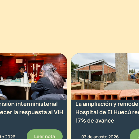
sión interministerial
La ampliación y remode
lecer la respuesta al VIH
Hospital de El Huecú re
17% de avance
Leer nota
sto 2026
03 de agosto 2026