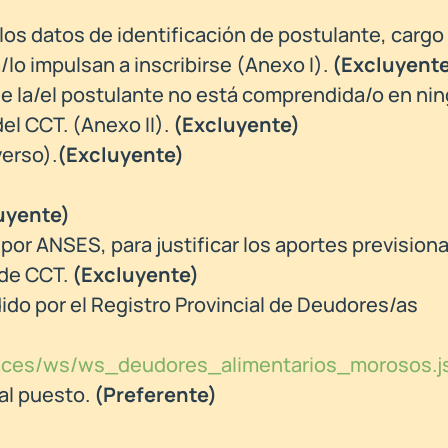
 los datos de identificación de postulante, cargo
/lo impulsan a inscribirse (Anexo I).
(Excluyent
e la/el postulante no está comprendida/o en ni
el CCT. (Anexo II).
(Excluyente)
verso).
(Excluyente)
uyente)
 por ANSES, para justificar los aportes previsio
 de CCT.
(Excluyente)
ido por el Registro Provincial de Deudores/as
/faces/ws/ws_deudores_alimentarios_morosos.j
al puesto.
(Preferente)