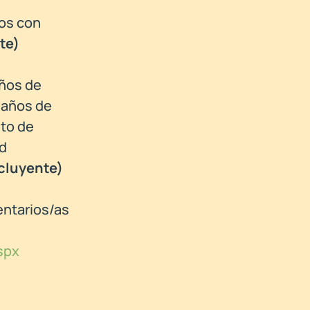
dos con
te)
años de
 años de
nto de
ad
cluyente)
entarios/as
spx