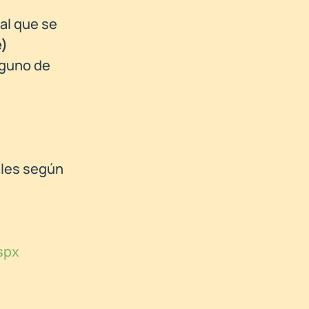
 al que se
e)
nguno de
nales según
spx