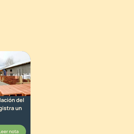
lación del
gistra un
Leer nota