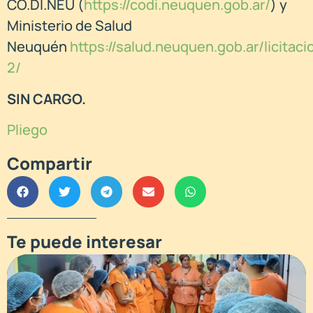
CO.DI.NEU (
https://codi.neuquen.gob.ar/
) y
Ministerio de Salud
Neuquén
https://salud.neuquen.gob.ar/licitaci
2/
SIN CARGO.
P
liego
Compartir
Te puede interesar